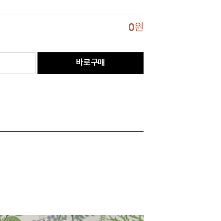
0
원
바로구매