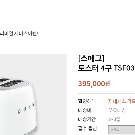
리미엄 서비스
이벤트
[스메그]
토스터 4구 TSF03 [
395,000
원
할인혜택
제네시스 카드
배송비
무료배송
배송기간
2~3일
필수 옵션