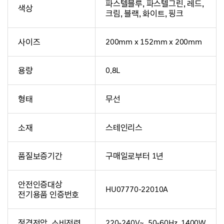
파스텔블루, 파스텔그린, 레드,
색상
크림, 블랙, 화이트, 핑크
사이즈
200mm x 152mm x 200mm
용량
0.8L
형태
무선
소재
스테인리스
품질보증기간
구매일로부터 1년
안전인증대상
HU07770-22010A
전기용품 인증번호
정격전압, 소비전력
220-240V~, 50-60Hz, 1400W