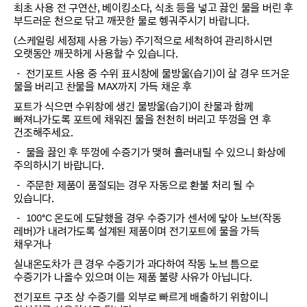
최초 사용 전 구연산, 베이킹소다, 식초 등을 넣고 끓인 물을 버린 후
부드러운 천으로 닦고 깨끗한 물로 헹궈주시기 바랍니다.
(스케일링 세정제 사용 가능) 주기적으로 세척하여 관리하시면
오랫동안 깨끗하게 사용할 수 있습니다.
－ 전기포트 사용 중 수위 표시창에 물방울(습기)이 찰 경우 뜨거운
물을 버리고 찬물을 MAX까지 가득 채운 후
포트가 식으면 수위창에 생긴 물방울(습기)이 찬물과 함께
빠져나가도록 포트에 채워진 물을 천천히 버리고 뚜껑을 연 후
건조해주세요.
－ 물을 끓인 후 뚜껑에 수증기가 맺혀 흘러내릴 수 있으니 화상에
주의하시기 바랍니다.
－ 주문한 제품이 품절되는 경우 자동으로 환불 처리 될 수
있습니다.
－ 100ºC 온도에 도달했을 경우 수증기가 센서에 닿아 노브(작동
레버)가 내려가도록 설계된 제품이며 전기포트에 물을 가득
채우거나
실내온도차가 큰 경우 수증기가 과다하여 작동 노브 틈으로
수증기가 나올수 있으며 이는 제품 불량 사유가 아닙니다.
전기포트 구조 상 수증기를 외부로 빠르게 배출하기 위함이니