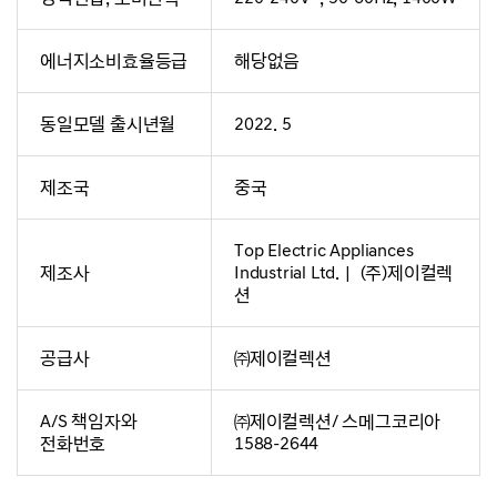
에너지소비효율등급
해당없음
동일모델 출시년월
2022. 5
제조국
중국
Top Electric Appliances
제조사
Industrial Ltd.｜ (주)제이컬렉
션
공급사
㈜제이컬렉션
A/S 책임자와
㈜제이컬렉션/ 스메그코리아
전화번호
1588-2644