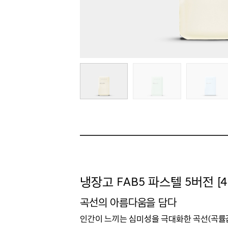
냉장고 FAB5 파스텔 5버전 [4 c
곡선의 아름다움을 담다
인간이 느끼는 심미성을 극대화한 곡선(곡률