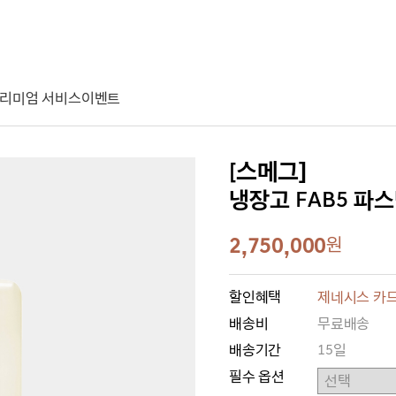
리미엄 서비스
이벤트
[스메그]
냉장고 FAB5 파스텔 
2,750,000
원
할인혜택
제네시스 카드
배송비
무료배송
배송기간
15일
필수 옵션