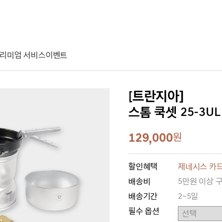
리미엄 서비스
이벤트
[트란지아]
스톰 쿡셋 25-3UL [
129,000
원
할인혜택
제네시스 카드
배송비
5만원 이상 
배송기간
2~5일
필수 옵션