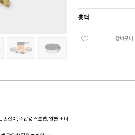
총액
장바구니
용도 손잡이, 수납용 스트랩, 알콜 버너