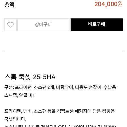
204,000
원
총액
바로구매
장바구니
스톰 쿡셋 25-5HA
구성: 프라이팬, 소스팬 2개, 바람막이, 다용도 손잡이, 수납용
스트랩, 알콜 버너
프라이팬, 냄비, 소스팬 등을 컴팩트한 패키지에 담은 캠핑용
쿡셋입니다.