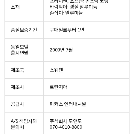
프라이팬, 소스팬: 논스틱 코팅
소재
바람막이: 경질 알루미늄
손잡이: 알루미늄
품질보증기간
구매일로부터 1년
동일모델
2009년 7월
출시년월
제조국
스웨덴
제조사
트란지아
공급사
파커스 인터내셔널
A/S 책임자와
주식회사 모앤모
문의처
070-4010-8800