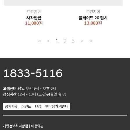
트란지아
트란지아
사각반합
플레이트 20 접시
11,000
원
13,000
원
≪
＜
1
2
3
＞
≫
1833-5116
고객센터
평일 오전 9시 - 오후 6시
점심시간
12시 - 13시 (토·일·공휴일 휴무)
공지사항
이벤트
FAQ
멤버십 혜택안내
개인정보처리방침
|
이용약관