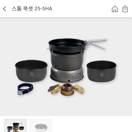
스톰 쿡셋 25-5HA