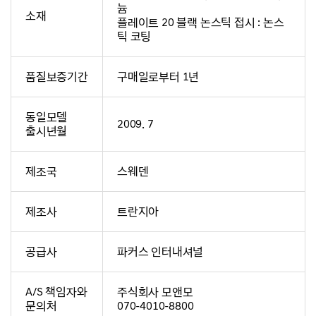
늄
소재
플레이트 20 블랙 논스틱 접시 : 논스
틱 코팅
품질보증기간
구매일로부터 1년
동일모델
2009. 7
출시년월
제조국
스웨덴
제조사
트란지아
공급사
파커스 인터내셔널
A/S 책임자와
주식회사 모앤모
문의처
070-4010-8800