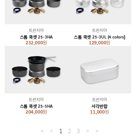
트란지아
트란지아
스톰 쿡셋 25-3HA
스톰 쿡셋 25-3UL [4 colors]
232,000
원
129,000
원
트란지아
트란지아
스톰 쿡셋 25-5HA
사각반합
204,000
원
11,000
원
≪
＜
1
2
3
＞
≫