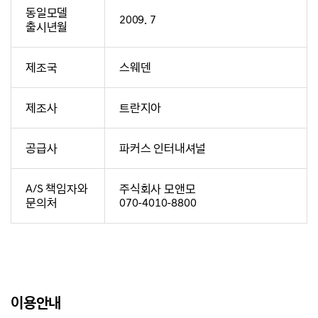
동일모델
2009. 7
출시년월
제조국
스웨덴
제조사
트란지아
공급사
파커스 인터내셔널
A/S 책임자와
주식회사 모앤모
문의처
070-4010-8800
이용안내