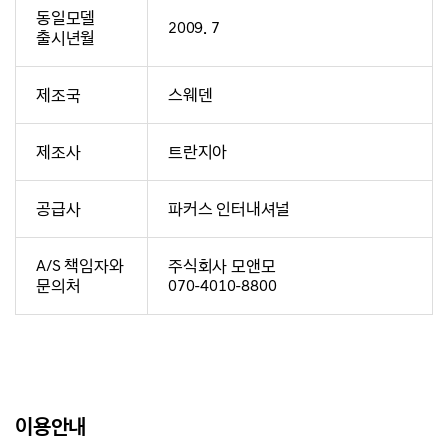
동일모델
2009. 7
출시년월
제조국
스웨덴
제조사
트란지아
공급사
파커스 인터내셔널
A/S 책임자와
주식회사 모앤모
문의처
070-4010-8800
이용안내