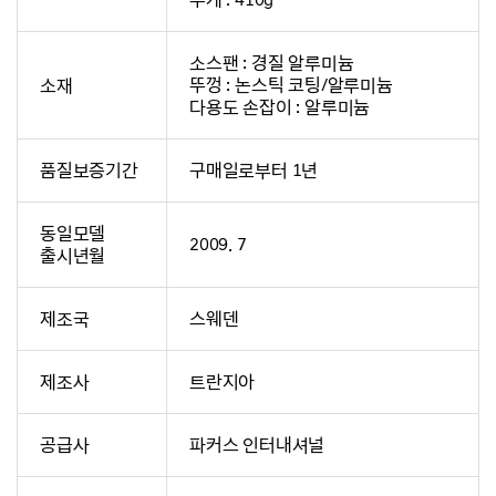
무게 : 410g
소스팬 : 경질 알루미늄
소재
뚜껑 : 논스틱 코팅/알루미늄
다용도 손잡이 : 알루미늄
품질보증기간
구매일로부터 1년
동일모델
2009. 7
출시년월
제조국
스웨덴
제조사
트란지아
공급사
파커스 인터내셔널