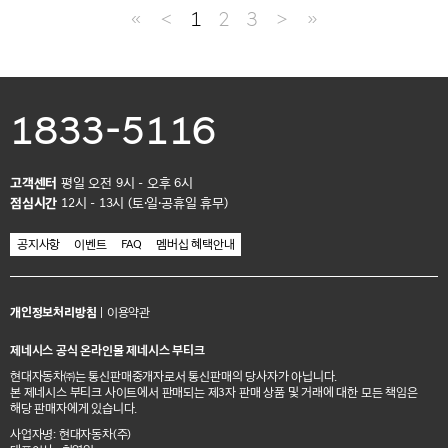
≪
＜
1
2
3
＞
≫
1833-5116
고객센터
평일 오전 9시 - 오후 6시
점심시간
12시 - 13시 (토·일·공휴일 휴무)
공지사항
이벤트
FAQ
멤버십 혜택안내
개인정보처리방침
|
이용약관
제네시스 공식 온라인몰 제네시스 부티크
현대자동차㈜는 통신판매중개자로서 통신판매의 당사자가 아닙니다.
본 제네시스 부티크 사이트에서 판매되는 제3자 판매 상품 및 거래에 대한 모든 책임은
해당 판매자에게 있습니다.
사업자명: 현대자동차(주)