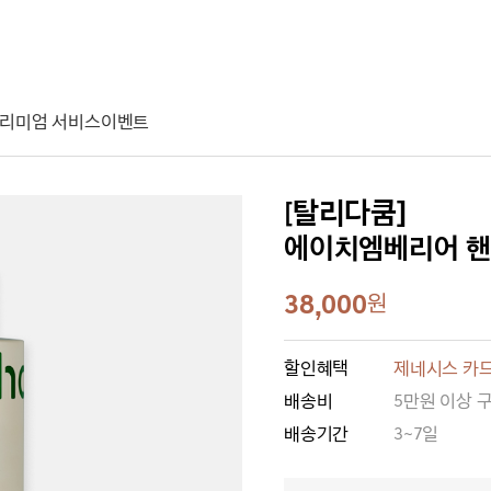
리미엄 서비스
이벤트
[탈리다쿰]
에이치엠베리어 핸
38,000
원
할인혜택
제네시스 카드
배송비
5만원 이상 
배송기간
3~7일