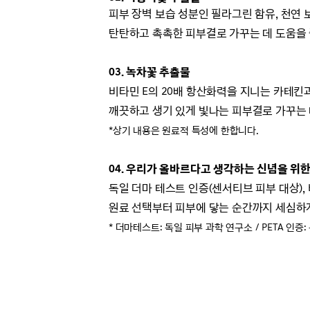
피부 장벽 보습 성분인 필라그린 함유,
천연 
탄탄하고 촉촉한 피부결로 가꾸는 데 도움을 
03. 녹차꽃 추출물
비타민 E의 20배 항산화력을 지니는 카테킨
깨끗하고 생기 있게
빛나는 피부결로 가꾸는 
*상기 내용은 원료적 특성에 한합니다.
04.
우리가 올바르다고 생각하는 신념을 위한
독일 더마 테스트 인증(센서티브 피부 대상), 
원료 선택부터 피부에 닿는 순간까지 세심하게
* 더마테스트: 독일 피부 과학 연구소 /
PETA 인증