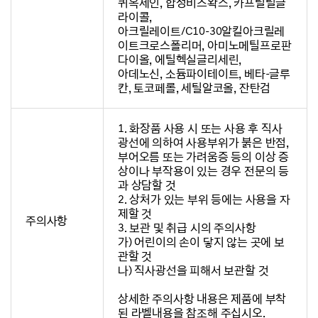
퀴옥세인, 합성비즈왁스, 카프릴릴글
라이콜,
아크릴레이트/C10-30알킬아크릴레
이트크로스폴리머, 아미노메틸프로판
다이올, 에틸헥실글리세린,
아데노신, 소듐파이테이트, 베타-글루
칸, 토코페롤, 세틸알코올, 잔탄검
1. 화장품 사용 시 또는 사용 후 직사
광선에 의하여 사용부위가 붉은 반점,
부어오름 또는 가려움증 등의 이상 증
상이나 부작용이 있는 경우 전문의 등
과 상담할 것
2. 상처가 있는 부위 등에는 사용을 자
제할 것
주의사항
3. 보관 및 취급 시의 주의사항
가) 어린이의 손이 닿지 않는 곳에 보
관할 것
나) 직사광선을 피해서 보관할 것
상세한 주의사항 내용은 제품에 부착
된 라벨내용을 참조해 주십시오.