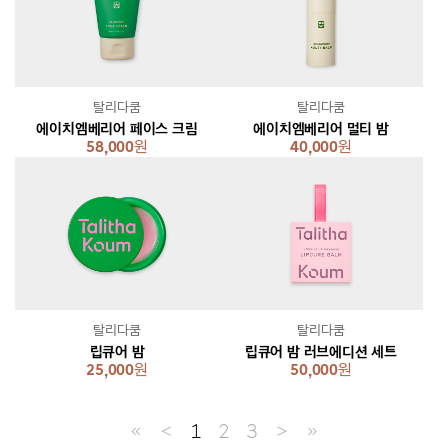
탈리다쿰
탈리다쿰
에이치엠베리어 페이스 크림
에이치엠베리어 멀티 밤
58,000
원
40,000
원
탈리다쿰
탈리다쿰
립큐어 밤
립큐어 밤 러브에디션 세트
25,000
원
50,000
원
≪
＜
1
2
3
＞
≫