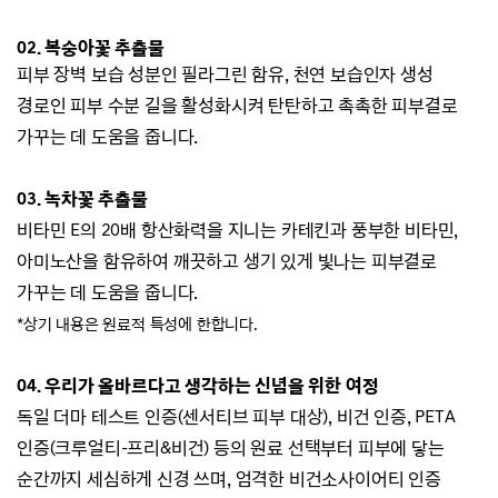
02. 복숭아꽃 추출물
피부 장벽 보습 성분인 필라그린 함유,
천연 보습인자 생성
경로인 피부 수분 길을 활성화시켜
탄탄하고 촉촉한 피부결로
가꾸는 데 도움을 줍니다.
03. 녹차꽃 추출물
비타민 E의 20배 항산화력을 지니는 카테킨과
풍부한 비타민,
아미노산을 함유하여
깨끗하고 생기 있게
빛나는 피부결로
가꾸는 데 도움을 줍니다.
*상기 내용은 원료적 특성에 한합니다.
04.
우리가 올바르다고 생각하는 신념을 위한 여정
독일 더마 테스트 인증(센서티브 피부 대상), 비건 인증, PETA
인증(크루얼티-프리&비건) 등의
원료 선택부터 피부에 닿는
순간까지 세심하게 신경 쓰며,
엄격한 비건소사이어티 인증