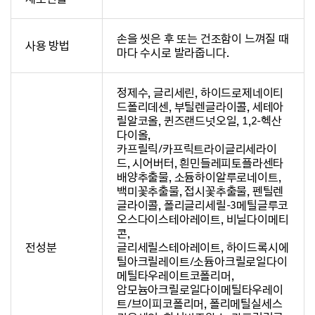
손을 씻은 후 또는 건조함이 느껴질 때
사용 방법
마다 수시로 발라줍니다.
정제수, 글리세린, 하이드로제네이티
드폴리데센, 부틸렌글라이콜, 세테아
릴알코올, 퀸즈랜드넛오일, 1,2-헥산
다이올,
카프릴릭/카프릭트라이글리세라이
드, 시어버터, 흰민들레피토플라센타
배양추출물, 소듐하이알루로네이트,
백미꽃추출물, 접시꽃추출물, 펜틸렌
글라이콜, 폴리글리세릴-3메틸글루코
오스다이스테아레이트, 비닐다이메티
콘,
전성분
글리세릴스테아레이트, 하이드록시에
틸아크릴레이트/소듐아크릴로일다이
메틸타우레이트코폴리머,
암모늄아크릴로일다이메틸타우레이
트/브이피코폴리머, 폴리메틸실세스