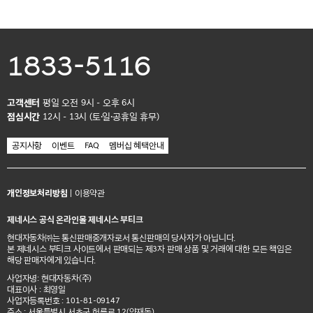
1833-5116
고객센터
평일 오전 9시 - 오후 6시
점심시간
12시 - 13시 (토·일·공휴일 휴무)
공지사항
이벤트
FAQ
멤버십 혜택안내
개인정보처리방침
|
이용약관
제네시스 공식 온라인몰 제네시스 부티크
현대자동차㈜는 통신판매중개자로서 통신판매의 당사자가 아닙니다.
본 제네시스 부티크 사이트에서 판매되는 제3자 판매 상품 및 거래에 대한 모든 책임은
해당 판매자에게 있습니다.
사업자명: 현대자동차(주)
대표이사 : 최영일
사업자등록번호 : 101-81-09147
주소 : 서울특별시 서초구 헌릉로 12(양재동)