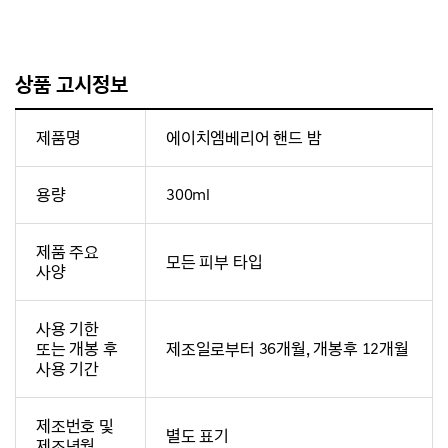
상품 고시정보
제품명
에이치엠베리어 핸드 밤
용량
300ml
제품 주요
모든 피부 타입
사양
사용 기한
또는 개봉 후
제조일로부터 36개월, 개봉후 12개월
사용 기간
제조번호 및
별도 표기
제조년월