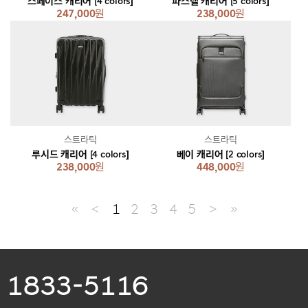
스페이스 캐리어 [4 colors]
파스텔 캐리어 [5 colors]
247,000
원
238,000
원
스트라틱
스트라틱
루시드 캐리어 [4 colors]
베이 캐리어 [2 colors]
238,000
원
448,000
원
≪
＜
1
2
3
4
5
＞
≫
1833-5116