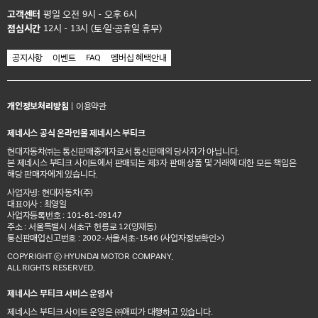
고객센터
평일 오전 9시 - 오후 6시
점심시간
12시 - 13시 (토·일·공휴일 휴무)
공지사항
이벤트
FAQ
멤버십 혜택안내
개인정보처리방침
|
이용약관
제네시스 공식 온라인몰 제네시스 부티크
현대자동차㈜는 통신판매중개자로서 통신판매의 당사자가 아닙니다.
본 제네시스 부티크 사이트에서 판매되는 제3자 판매 상품 및 거래에 대한 모든 책임은
해당 판매자에게 있습니다.
사업자명: 현대자동차(주)
대표이사 : 최영일
사업자등록번호 : 101-81-09147
주소 : 서울특별시 서초구 헌릉로 12(양재동)
통신판매업신고번호 : 2002-서울서초-1546
(사업자정보확인>)
COPYRIGHT ⓒ HYUNDAI MOTOR COMPANY.
ALL RIGHTS RESERVED.
제네시스 부티크 서비스 운영사
제네시스 부티크 사이트 운영은 ㈜애피가 대행하고 있습니다.