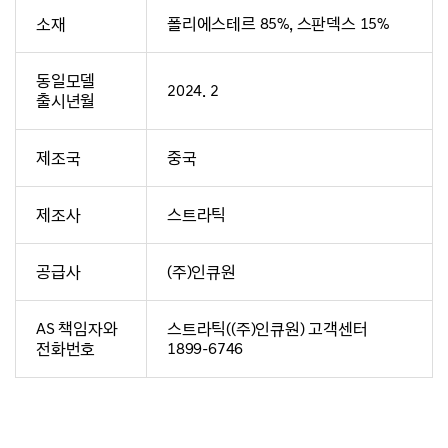
소재
폴리에스테르 85%, 스판덱스 15%
동일모델
2024. 2
출시년월
제조국
중국
제조사
스트라틱
공급사
(주)인큐원
AS 책임자와
스트라틱((주)인큐원) 고객센터
전화번호
1899-6746