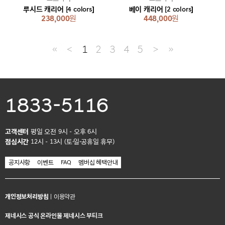
루시드 캐리어 [4 colors]
베이 캐리어 [2 colors]
238,000
원
448,000
원
≪
＜
1
2
3
4
5
＞
≫
1833-5116
고객센터
평일 오전 9시 - 오후 6시
점심시간
12시 - 13시 (토·일·공휴일 휴무)
공지사항
이벤트
FAQ
멤버십 혜택안내
개인정보처리방침
|
이용약관
제네시스 공식 온라인몰 제네시스 부티크