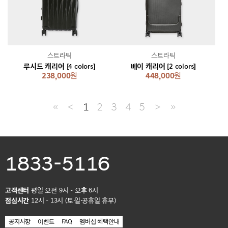
스트라틱
스트라틱
루시드 캐리어 [4 colors]
베이 캐리어 [2 colors]
238,000
원
448,000
원
≪
＜
1
2
3
4
5
＞
≫
1833-5116
고객센터
평일 오전 9시 - 오후 6시
점심시간
12시 - 13시 (토·일·공휴일 휴무)
공지사항
이벤트
FAQ
멤버십 혜택안내