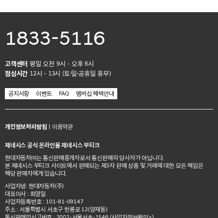
1833-5116
고객센터
평일 오전 9시 - 오후 6시
점심시간
12시 - 13시 (토·일·공휴일 휴무)
공지사항
이벤트
FAQ
멤버십 혜택안내
개인정보처리방침
|
이용약관
제네시스 공식 온라인몰 제네시스 부티크
현대자동차㈜는 통신판매중개자로서 통신판매의 당사자가 아닙니다.
본 제네시스 부티크 사이트에서 판매되는 제3자 판매 상품 및 거래에 대한 모든 책임은
해당 판매자에게 있습니다.
사업자명: 현대자동차(주)
대표이사 : 최영일
사업자등록번호 : 101-81-09147
주소 : 서울특별시 서초구 헌릉로 12(양재동)
통신판매업신고번호 : 2002-서울서초-1546
(사업자정보확인>)