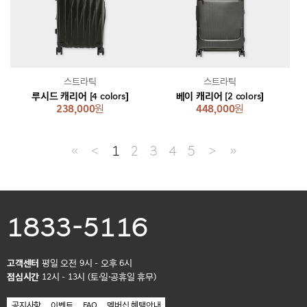
스트라틱
스트라틱
루시드 캐리어 [4 colors]
베이 캐리어 [2 colors]
238,000
원
448,000
원
≪
＜
1
2
3
4
5
＞
≫
1833-5116
고객센터
평일 오전 9시 - 오후 6시
점심시간
12시 - 13시 (토·일·공휴일 휴무)
공지사항
이벤트
FAQ
멤버십 혜택안내