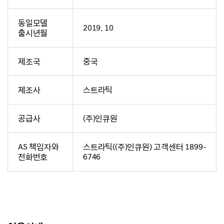
동일모델
2019. 10
출시년월
제조국
중국
제조사
스트라틱
공급사
(주)인큐원
AS 책임자와
스트라틱((주)인큐원) 고객센터 1899-
전화번호
6746