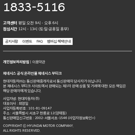
1833-5116
고객센터
평일 오전 9시 - 오후 6시
점심시간
12시 - 13시 (토·일·공휴일 휴무)
공지사항
이벤트
FAQ
멤버십 혜택안내
개인정보처리방침
|
이용약관
제네시스 공식 온라인몰 제네시스 부티크
현대자동차㈜는 통신판매중개자로서 통신판매의 당사자가 아닙니다.
본 제네시스 부티크 사이트에서 판매되는 제3자 판매 상품 및 거래에 대한 모든 책임은
해당 판매자에게 있습니다.
사업자명: 현대자동차(주)
대표이사 : 최영일
사업자등록번호 : 101-81-09147
주소 : 서울특별시 서초구 헌릉로 12(양재동)
통신판매업신고번호 : 2002-서울서초-1546
(사업자정보확인>)
COPYRIGHT ⓒ HYUNDAI MOTOR COMPANY.
ALL RIGHTS RESERVED.