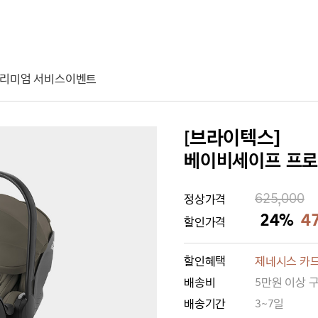
리미엄 서비스
이벤트
[브라이텍스]
베이비세이프 프로 
625,000
정상가격
24%
4
할인가격
할인혜택
제네시스 카드
배송비
5만원 이상 
배송기간
3~7일