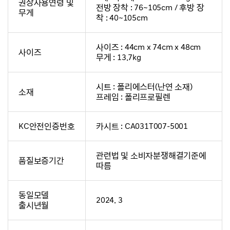
권장사용연령 및
전방 장착 : 76~105cm / 후방 장
무게
착 : 40~105cm
사이즈 : 44cm x 74cm x 48cm
사이즈
무게 : 13.7kg
시트 : 폴리에스터(난연 소재)
소재
프레임 : 폴리프로필렌
KC안전인증번호
카시트 : CA031T007-5001
관련법 및 소비자분쟁해결기준에
품질보증기간
따름
동일모델
2024. 3
출시년월