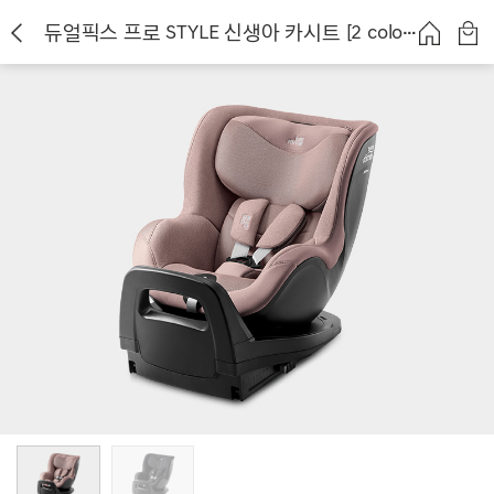
듀얼픽스 프로 STYLE 신생아 카시트 [2 colors]