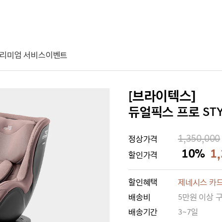
리미엄 서비스
이벤트
[브라이텍스]
듀얼픽스 프로 STYL
1,350,000
정상가격
10%
1
할인가격
할인혜택
제네시스 카드
배송비
5만원 이상 
배송기간
3~7일