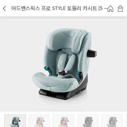
어드밴스픽스 프로 STYLE 토들러 카시트 [5 colors]