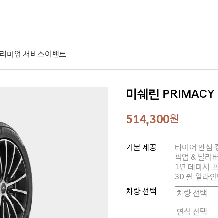
리미엄 서비스
이벤트
미쉐린 PRIMACY 
514,300
원
기본 제공
타이어 안심 
픽업 & 딜리버
1년 데미지 
3D 휠 얼라인
차량 선택