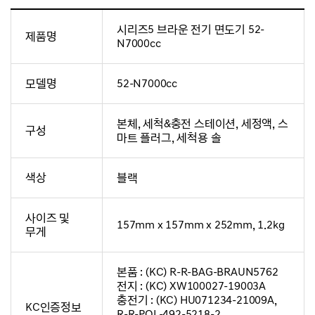
시리즈5 브라운 전기 면도기 52-
제품명
N7000cc
모델명
52-N7000cc
본체, 세척&충전 스테이션, 세정액, 스
구성
마트 플러그, 세척용 솔
색상
블랙
사이즈 및
157mm x 157mm x 252mm, 1.2kg
무게
본품 : (KC) R-R-BAG-BRAUN5762
전지 : (KC) XW100027-19003A
충전기 : (KC) HU071234-21009A,
KC인증정보
R-R-POL-492-5218-2