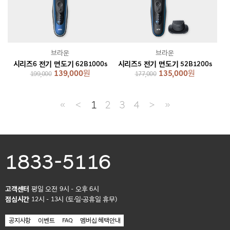
브라운
브라운
시리즈6 전기 면도기 62B1000s
시리즈5 전기 면도기 52B1200s
139,000
원
135,000
원
199,000
177,000
≪
＜
1
2
3
4
＞
≫
1833-5116
고객센터
평일 오전 9시 - 오후 6시
점심시간
12시 - 13시 (토·일·공휴일 휴무)
공지사항
이벤트
FAQ
멤버십 혜택안내