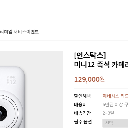
리미엄 서비스
이벤트
[인스탁스]
미니12 즉석 카메라 [
129,000
원
할인혜택
제네시스 카드
배송비
5만원 이상 
배송기간
2~3일
필수 옵션