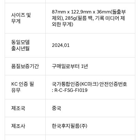
87mm x 122.9mm x 36mm(돌출부
사이즈 및
제외), 285g(필름 팩, 기록 미디어 제
무게
외한 무게)
동일모델
2024.01
출시년월
품질보증기간
구매일로부터 1년
KC 인증 필
국가통합인증(KC마크) 안전인증번호
유무
: R-C-FSG-FI019
제조국
중국
제조사
한국후지필름(주)