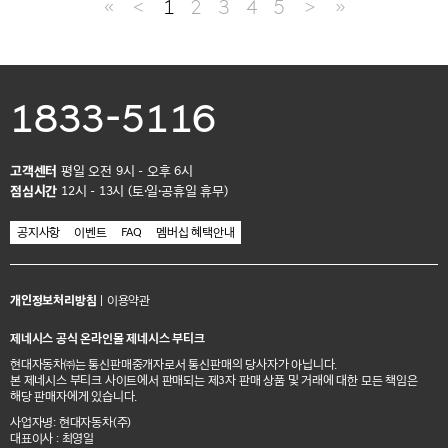
≪
＜
1
2
3
4
5
＞
≫
1833-5116
고객센터
평일 오전 9시 - 오후 6시
점심시간
12시 - 13시 (토·일·공휴일 휴무)
공지사항
이벤트
FAQ
멤버십 혜택안내
개인정보처리방침
|
이용약관
제네시스 공식 온라인몰 제네시스 부티크
현대자동차㈜는 통신판매중개자로서 통신판매의 당사자가 아닙니다.
본 제네시스 부티크 사이트에서 판매되는 제3자 판매 상품 및 거래에 대한 모든 책임은
해당 판매자에게 있습니다.
사업자명: 현대자동차(주)
대표이사 : 최영일