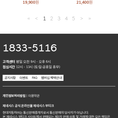
19,900
원
21,400
원
≪
＜
1
2
3
4
5
＞
≫
1833-5116
고객센터
평일 오전 9시 - 오후 6시
점심시간
12시 - 13시 (토·일·공휴일 휴무)
공지사항
이벤트
FAQ
멤버십 혜택안내
개인정보처리방침
|
이용약관
제네시스 공식 온라인몰 제네시스 부티크
현대자동차㈜는 통신판매중개자로서 통신판매의 당사자가 아닙니다.
본 제네시스 부티크 사이트에서 판매되는 제3자 판매 상품 및 거래에 대한 모든 책임은