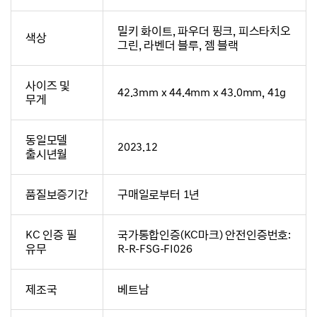
밀키 화이트, 파우더 핑크, 피스타치오
색상
그린, 라벤더 블루, 젬 블랙
사이즈 및
42.3mm x 44.4mm x 43.0mm, 41g
무게
동일모델
2023.12
출시년월
품질보증기간
구매일로부터 1년
KC 인증 필
국가통합인증(KC마크) 안전인증번호:
유무
R-R-FSG-FI026
제조국
베트남