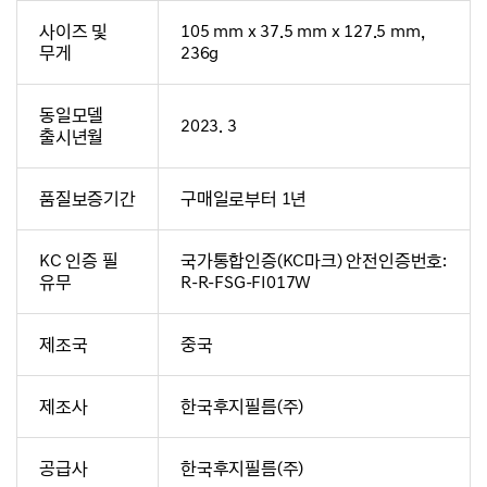
사이즈 및
105 mm x 37.5 mm x 127.5 mm,
무게
236g
동일모델
2023. 3
출시년월
품질보증기간
구매일로부터 1년
KC 인증 필
국가통합인증(KC마크) 안전인증번호:
유무
R-R-FSG-FI017W
제조국
중국
제조사
한국후지필름(주)
공급사
한국후지필름(주)