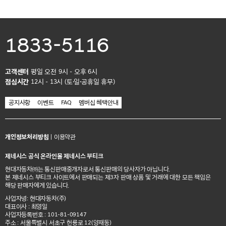
1833-5116
고객센터
평일 오전 9시 - 오후 6시
점심시간
12시 - 13시 (토·일·공휴일 휴무)
공지사항
이벤트
FAQ
멤버십 혜택안내
개인정보처리방침
|
이용약관
제네시스 공식 온라인몰 제네시스 부티크
현대자동차㈜는 통신판매중개자로서 통신판매의 당사자가 아닙니다.
본 제네시스 부티크 사이트에서 판매되는 제3자 판매 상품 및 거래에 대한 모든 책임은
해당 판매자에게 있습니다.
사업자명: 현대자동차(주)
대표이사 : 최영일
사업자등록번호 : 101-81-09147
주소 : 서울특별시 서초구 헌릉로 12(양재동)