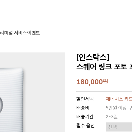
리미엄 서비스
이벤트
[인스탁스]
스퀘어 링크 포토 프린
180,000
원
할인혜택
제네시스 카드
배송비
5만원 이상 
배송기간
2~3일
필수 옵션