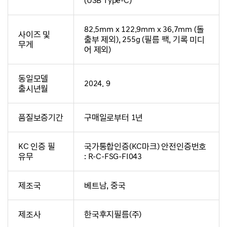
(USB Type-C)
82.5mm x 122.9mm x 36.7mm (돌
사이즈 및
출부 제외), 255g (필름 팩, 기록 미디
무게
어 제외)
동일모델
2024. 9
출시년월
품질보증기간
구매일로부터 1년
KC 인증 필
국가통합인증(KC마크) 안전인증번호
유무
: R-C-FSG-FI043
제조국
베트남, 중국
제조사
한국후지필름(주)