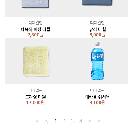
디테일링
디테일링
다목적 버핑 타월
유리 타월
2,800
원
8,000
원
디테일링
디테일링
드라잉 타월
에탄올 워셔액
17,000
원
3,100
원
≪
＜
1
2
3
4
＞
≫