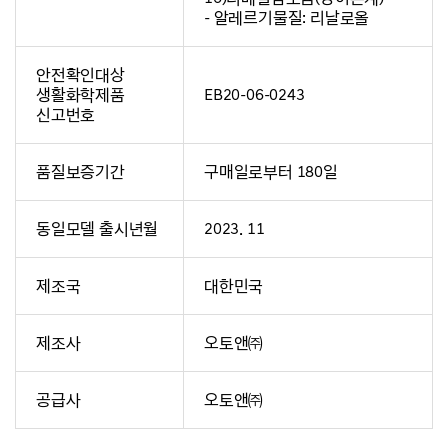
- 알레르기물질: 리날로올
안전확인대상
생활화학제품
EB20-06-0243
신고번호
품질보증기간
구매일로부터 180일
동일모델 출시년월
2023. 11
제조국
대한민국
제조사
오토앤㈜
공급사
오토앤㈜