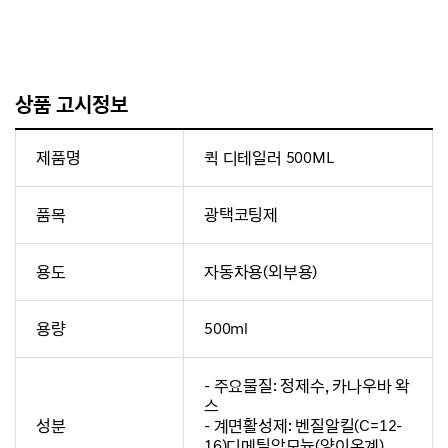
상품 고시정보
제품명
퀵 디테일러 500ML
품목
광택코팅제
용도
자동차용(외부용)
용량
500ml
- 주요물질: 정제수, 카나우바 왁
스
성분
- 계면활성제: 벤질알킬(C=12-
16)디메틸암모늄(양이온계)