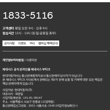
1833-5116
고객센터
평일 오전 9시 - 오후 6시
점심시간
12시 - 13시 (토·일·공휴일 휴무)
공지사항
이벤트
FAQ
멤버십 혜택안내
개인정보처리방침
|
이용약관
제네시스 공식 온라인몰 제네시스 부티크
현대자동차㈜는 통신판매중개자로서 통신판매의 당사자가 아닙니다.
본 제네시스 부티크 사이트에서 판매되는 제3자 판매 상품 및 거래에 대한 모든 책임은
해당 판매자에게 있습니다.
사업자명: 현대자동차(주)
대표이사 : 최영일
사업자등록번호 : 101-81-09147
주소 : 서울특별시 서초구 헌릉로 12(양재동)
통신판매업신고번호 : 2002-서울서초-1546
(사업자정보확인>)