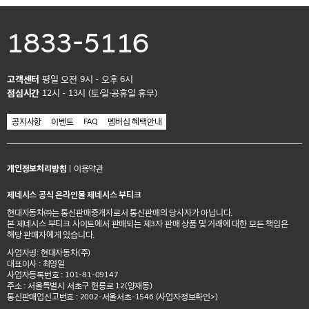
1833-5116
고객센터
평일 오전 9시 - 오후 6시
점심시간
12시 - 13시 (토·일·공휴일 휴무)
공지사항
이벤트
FAQ
멤버십 혜택안내
개인정보처리방침
|
이용약관
제네시스 공식 온라인몰 제네시스 부티크
현대자동차㈜는 통신판매중개자로서 통신판매의 당사자가 아닙니다.
본 제네시스 부티크 사이트에서 판매되는 제3자 판매 상품 및 거래에 대한 모든 책임은
해당 판매자에게 있습니다.
사업자명: 현대자동차(주)
대표이사 : 최영일
사업자등록번호 : 101-81-09147
주소 : 서울특별시 서초구 헌릉로 12(양재동)
통신판매업신고번호 : 2002-서울서초-1546
(사업자정보확인>)