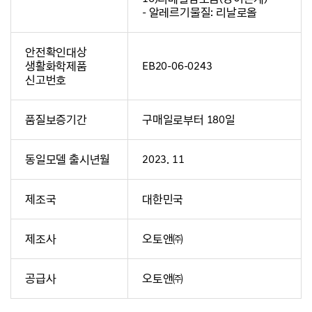
- 알레르기물질: 리날로올
안전확인대상
생활화학제품
EB20-06-0243
신고번호
품질보증기간
구매일로부터 180일
동일모델 출시년월
2023. 11
제조국
대한민국
제조사
오토앤㈜
공급사
오토앤㈜