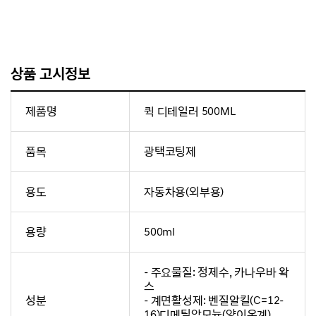
상품 고시정보
제품명
퀵 디테일러 500ML
품목
광택코팅제
용도
자동차용(외부용)
용량
500ml
- 주요물질: 정제수, 카나우바 왁
스
성분
- 계면활성제: 벤질알킬(C=12-
16)디메틸암모늄(양이온계)