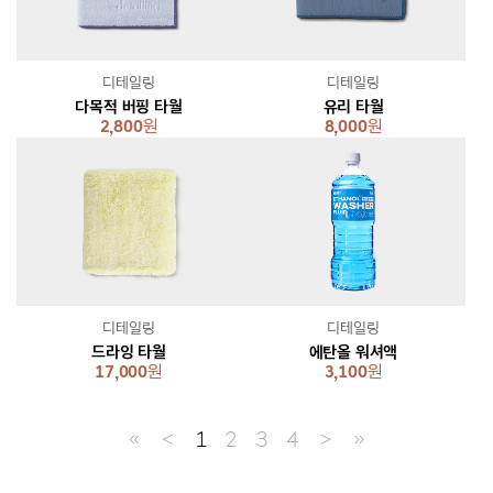
디테일링
디테일링
다목적 버핑 타월
유리 타월
2,800
원
8,000
원
디테일링
디테일링
드라잉 타월
에탄올 워셔액
17,000
원
3,100
원
≪
＜
1
2
3
4
＞
≫