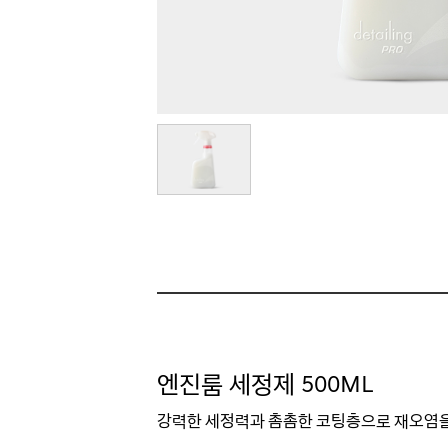
엔진룸 세정제 500ML
강력한 세정력과 촘촘한 코팅층으로 재오염을