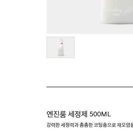
엔진룸 세정제 500ML
강력한 세정력과 촘촘한 코팅층으로 재오염을