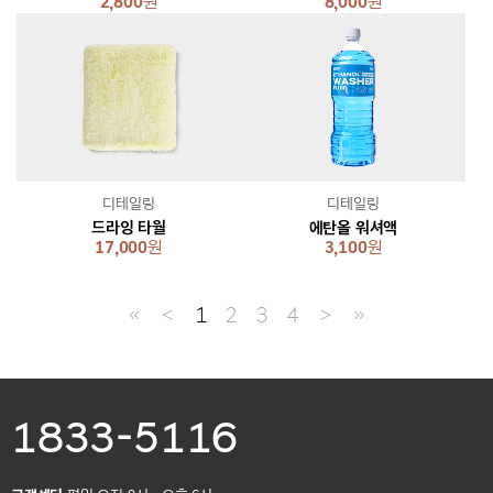
2,800
원
8,000
원
디테일링
디테일링
드라잉 타월
에탄올 워셔액
17,000
원
3,100
원
≪
＜
1
2
3
4
＞
≫
1833-5116