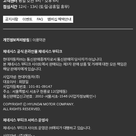
고객센터
평일 오전 9시 - 오후 6시
점심시간
12시 - 13시 (토·일·공휴일 휴무)
공지사항
이벤트
FAQ
멤버십 혜택안내
개인정보처리방침
|
이용약관
제네시스 공식 온라인몰 제네시스 부티크
현대자동차㈜는 통신판매중개자로서 통신판매의 당사자가 아닙니다.
본 제네시스 부티크 사이트에서 판매되는 제3자 판매 상품 및 거래에 대한 모든 책임은
해당 판매자에게 있습니다.
사업자명: 현대자동차(주)
대표이사 : 최영일
사업자등록번호 : 101-81-09147
주소 : 서울특별시 서초구 헌릉로 12(양재동)
통신판매업신고번호 : 2002-서울서초-1546
(사업자정보확인>)
COPYRIGHT ⓒ HYUNDAI MOTOR COMPANY.
ALL RIGHTS RESERVED.
제네시스 부티크 서비스 운영사
제네시스 부티크 사이트 운영은 ㈜애피가 대행하고 있습니다.
사업자명 : (주)애피