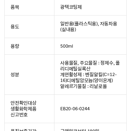
품목
광택코팅제
일반용(플라스틱용), 자동차용
용도
(실내용)
용량
500ml
사용물질, 주요물질 : 정제수, 폴
리디메틸실록산
성분
계면활성제 : 벤질알킬(C=12-
16)디메틸암모늄(양이온계)
알레르기물질 : 리날로올
안전확인대상
생활화학제품
EB20-06-0244
신고번호