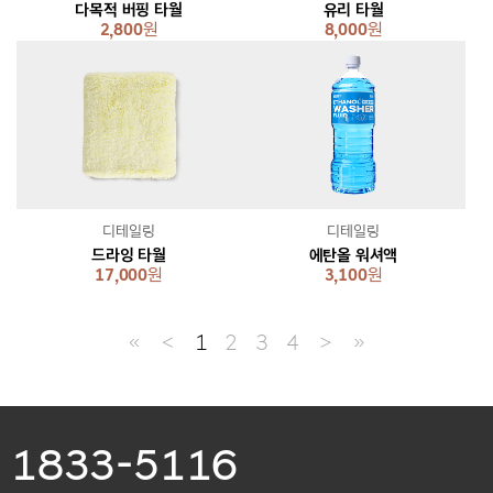
다목적 버핑 타월
유리 타월
2,800
원
8,000
원
디테일링
디테일링
드라잉 타월
에탄올 워셔액
17,000
원
3,100
원
≪
＜
1
2
3
4
＞
≫
1833-5116