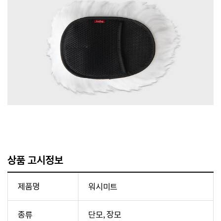
상품 고시정보
제품명
워시미트
종류
단모, 장모