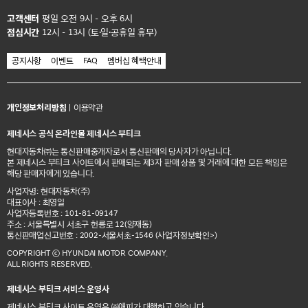
고객센터
평일 오전 9시 - 오후 6시
점심시간
12시 - 13시 (토·일·공휴일 휴무)
공지사항
이벤트
FAQ
멤버십 혜택안내
개인정보처리방침
|
이용약관
제네시스 공식 온라인몰 제네시스 부티크
현대자동차㈜는 통신판매중개자로서 통신판매의 당사자가 아닙니다.
본 제네시스 부티크 사이트에서 판매되는 제3자 판매 상품 및 거래에 대한 모든 책임은
해당 판매자에게 있습니다.
사업자명: 현대자동차(주)
대표이사 : 최영일
사업자등록번호 : 101-81-09147
주소 : 서울특별시 서초구 헌릉로 12(양재동)
통신판매업신고번호 : 2002-서울서초-1546
(사업자정보확인>)
COPYRIGHT ⓒ HYUNDAI MOTOR COMPANY.
ALL RIGHTS RESERVED.
제네시스 부티크 서비스 운영사
제네시스 부티크 사이트 운영은 ㈜애피가 대행하고 있습니다.