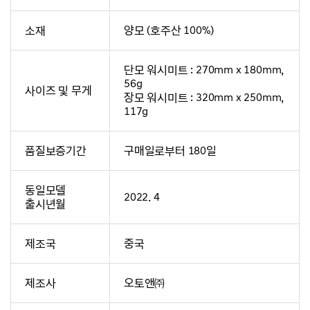
소재
양모 (호주산 100%)
단모 워시미트 : 270mm x 180mm,
56g
사이즈 및 무게
장모 워시미트 : 320mm x 250mm,
117g
품질보증기간
구매일로부터 180일
동일모델
2022. 4
출시년월
제조국
중국
제조사
오토앤㈜