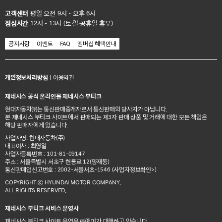
고객센터
평일 오전 9시 - 오후 6시
점심시간
12시 - 13시 (토·일·공휴일 휴무)
공지사항
이벤트
FAQ
멤버십 혜택안내
개인정보처리방침
|
이용약관
제네시스 공식 온라인몰 제네시스 부티크
현대자동차㈜는 통신판매중개자로서 통신판매의 당사자가 아닙니다.
본 제네시스 부티크 사이트에서 판매되는 제3자 판매 상품 및 거래에 대한 모든 책임은
해당 판매자에게 있습니다.
사업자명: 현대자동차(주)
대표이사 : 최영일
사업자등록번호 : 101-81-09147
주소 : 서울특별시 서초구 헌릉로 12(양재동)
통신판매업신고번호 : 2002-서울서초-1546
(사업자정보확인>)
COPYRIGHT ⓒ HYUNDAI MOTOR COMPANY.
ALL RIGHTS RESERVED.
제네시스 부티크 서비스 운영사
제네시스 부티크 사이트 운영은 ㈜애피가 대행하고 있습니다.