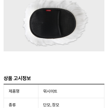
상품 고시정보
제품명
워시미트
종류
단모, 장모