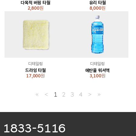
다목적 버핑 타월
유리 타월
2,800
원
8,000
원
디테일링
디테일링
드라잉 타월
에탄올 워셔액
17,000
원
3,100
원
≪
＜
1
2
3
4
＞
≫
1833-5116