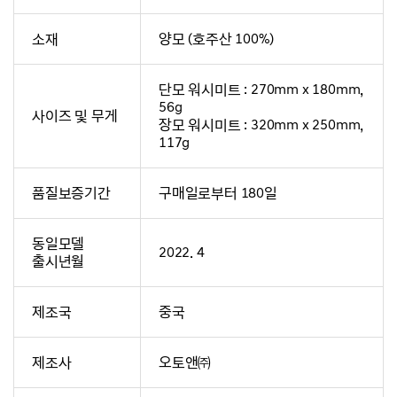
소재
양모 (호주산 100%)
단모 워시미트 : 270mm x 180mm,
56g
사이즈 및 무게
장모 워시미트 : 320mm x 250mm,
117g
품질보증기간
구매일로부터 180일
동일모델
2022. 4
출시년월
제조국
중국
제조사
오토앤㈜