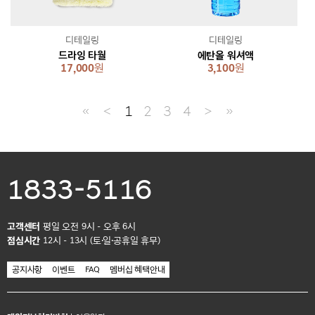
디테일링
디테일링
드라잉 타월
에탄올 워셔액
17,000
원
3,100
원
≪
＜
1
2
3
4
＞
≫
1833-5116
고객센터
평일 오전 9시 - 오후 6시
점심시간
12시 - 13시 (토·일·공휴일 휴무)
공지사항
이벤트
FAQ
멤버십 혜택안내