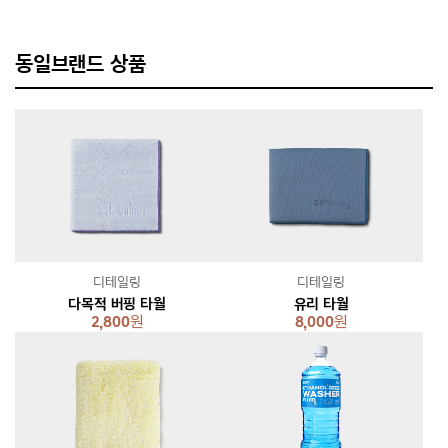
동일브랜드 상품
디테일링
디테일링
다목적 버핑 타월
유리 타월
2,800
원
8,000
원