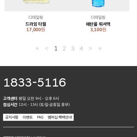
디테일링
디테일링
드라잉 타월
에탄올 워셔액
17,000
원
3,100
원
≪
＜
1
2
3
4
＞
≫
1833-5116
고객센터
평일 오전 9시 - 오후 6시
점심시간
12시 - 13시 (토·일·공휴일 휴무)
공지사항
이벤트
FAQ
멤버십 혜택안내