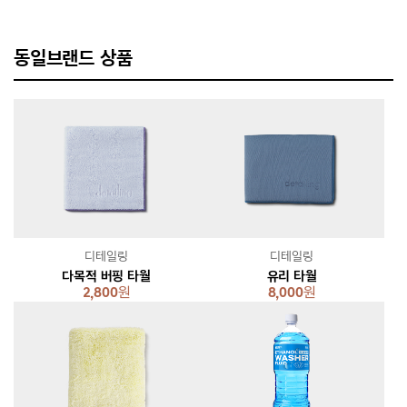
동일브랜드 상품
디테일링
디테일링
다목적 버핑 타월
유리 타월
2,800
원
8,000
원