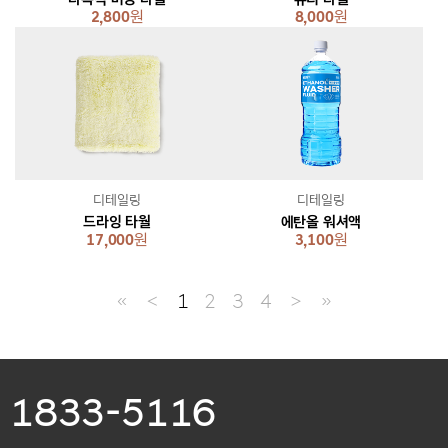
2,800
원
8,000
원
디테일링
디테일링
드라잉 타월
에탄올 워셔액
17,000
원
3,100
원
≪
＜
1
2
3
4
＞
≫
1833-5116