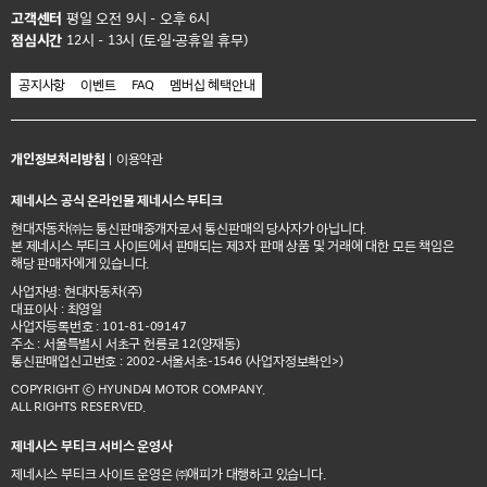
고객센터
평일 오전 9시 - 오후 6시
점심시간
12시 - 13시 (토·일·공휴일 휴무)
공지사항
이벤트
FAQ
멤버십 혜택안내
개인정보처리방침
|
이용약관
제네시스 공식 온라인몰 제네시스 부티크
현대자동차㈜는 통신판매중개자로서 통신판매의 당사자가 아닙니다.
본 제네시스 부티크 사이트에서 판매되는 제3자 판매 상품 및 거래에 대한 모든 책임은
해당 판매자에게 있습니다.
사업자명: 현대자동차(주)
대표이사 : 최영일
사업자등록번호 : 101-81-09147
주소 : 서울특별시 서초구 헌릉로 12(양재동)
통신판매업신고번호 : 2002-서울서초-1546
(사업자정보확인>)
COPYRIGHT ⓒ HYUNDAI MOTOR COMPANY.
ALL RIGHTS RESERVED.
제네시스 부티크 서비스 운영사
제네시스 부티크 사이트 운영은 ㈜애피가 대행하고 있습니다.