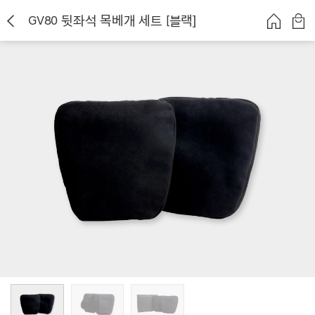
GV80 뒷좌석 목베개 세트 [블랙]