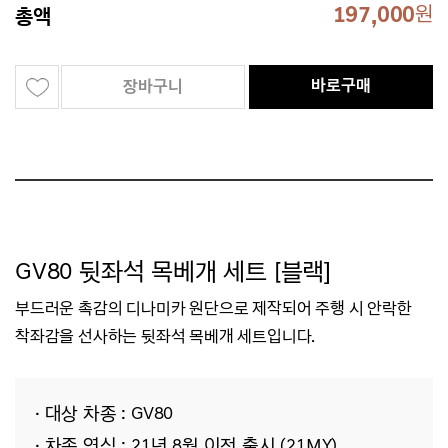
197,000
원
총액
바로구매
장바구니
GV80 뒷좌석 목베개 세트 [블랙]
부드러운 촉감의 디나미카 원단으로 제작되어
주행 시
안락한
착좌감을 선사하는 뒷좌석 목베개 세트입니다.
· 대상 차종 : GV80
· 차종 연식 : 21년 8월 이전 출시 (21MY)