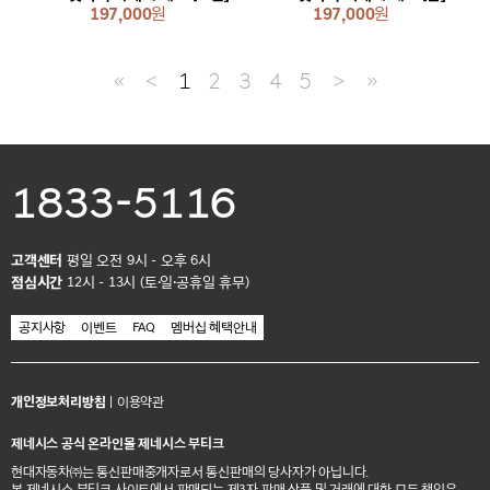
197,000
원
197,000
원
≪
＜
1
2
3
4
5
＞
≫
1833-5116
고객센터
평일 오전 9시 - 오후 6시
점심시간
12시 - 13시 (토·일·공휴일 휴무)
공지사항
이벤트
FAQ
멤버십 혜택안내
개인정보처리방침
|
이용약관
제네시스 공식 온라인몰 제네시스 부티크
현대자동차㈜는 통신판매중개자로서 통신판매의 당사자가 아닙니다.
본 제네시스 부티크 사이트에서 판매되는 제3자 판매 상품 및 거래에 대한 모든 책임은