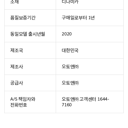
소재
디나미카
품질보증기간
구매일로부터 1년
동일모델 출시년월
2020
제조국
대한민국
제조사
오토앤㈜
공급사
오토앤㈜
A/S 책임자와
오토앤㈜ 고객센터 1644-
전화번호
7160