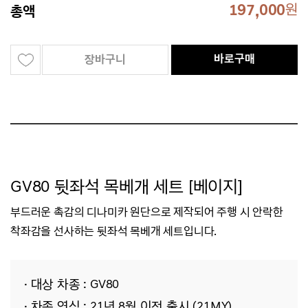
197,000
원
총액
바로구매
장바구니
GV80 뒷좌석 목베개 세트 [베이지]
부드러운 촉감의 디나미카 원단으로 제작되어
주행 시
안락한
착좌감을 선사하는 뒷좌석 목베개 세트입니다.
· 대상 차종 : GV80
· 차종 연식 : 21년 8월 이전 출시 (21MY)