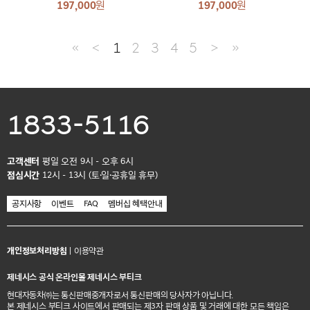
197,000
원
197,000
원
≪
＜
1
2
3
4
5
＞
≫
1833-5116
고객센터
평일 오전 9시 - 오후 6시
점심시간
12시 - 13시 (토·일·공휴일 휴무)
공지사항
이벤트
FAQ
멤버십 혜택안내
개인정보처리방침
|
이용약관
제네시스 공식 온라인몰 제네시스 부티크
현대자동차㈜는 통신판매중개자로서 통신판매의 당사자가 아닙니다.
본 제네시스 부티크 사이트에서 판매되는 제3자 판매 상품 및 거래에 대한 모든 책임은