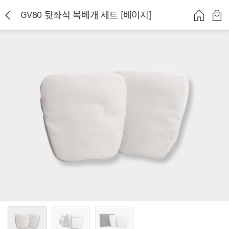
GV80 뒷좌석 목베개 세트 [베이지]