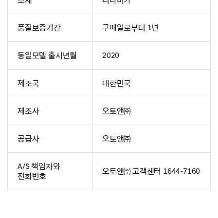
소재
디나미카
품질보증기간
구매일로부터 1년
동일모델 출시년월
2020
제조국
대한민국
제조사
오토앤㈜
공급사
오토앤㈜
A/S 책임자와
오토앤㈜ 고객센터 1644-7160
전화번호