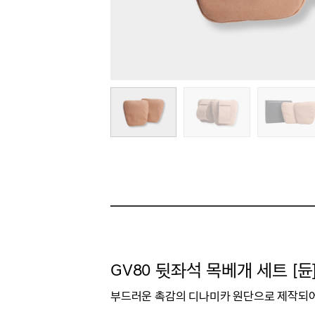
GV80 뒷좌석 목베개 세트 [듄
부드러운 촉감의 디나미카 원단으로 제작되