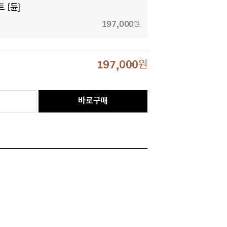
 [듄]
197,000
원
197,000
원
바로구매