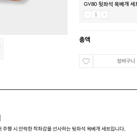
GV80 뒷좌석 목베개 세트
총액
장바구니
]
어
주행 시
안락한 착좌감을 선사하는 뒷좌석 목베개 세트입니다.