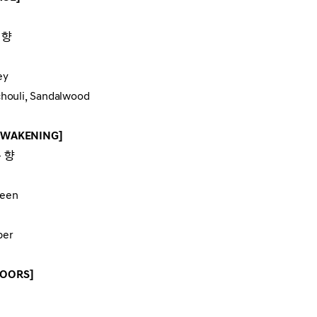
 향
ey
chouli, Sandalwood
WAKENING]
 향
Green
ber
OORS]