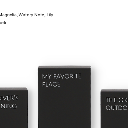
 Mag
n
olia, Watery
Note
, Lily
Musk