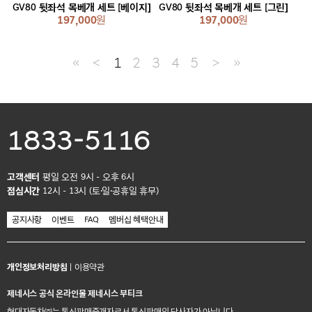
GV80 뒷좌석 목베개 세트 [베이지]
GV80 뒷좌석 목베개 세트 [그린]
197,000
원
197,000
원
≪
＜
1
2
3
4
5
＞
≫
1833-5116
고객센터
평일 오전 9시 - 오후 6시
점심시간
12시 - 13시 (토·일·공휴일 휴무)
공지사항
이벤트
FAQ
멤버십 혜택안내
개인정보처리방침
|
이용약관
제네시스 공식 온라인몰 제네시스 부티크
현대자동차㈜는 통신판매중개자로서 통신판매의 당사자가 아닙니다.