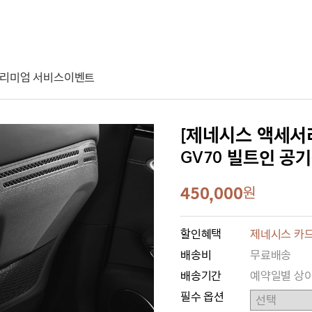
리미엄 서비스
이벤트
[제네시스 액세서
GV70 빌트인 공
450,000
원
할인혜택
제네시스 카드
배송비
무료배송
배송기간
예약일별 상
필수 옵션