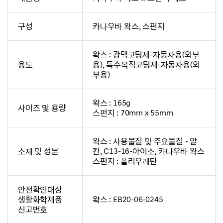
구성
카나우바 왁스, 스펀지
왁스 : 광택코팅제-자동차용(외부
용도
용), 특수목적코팅제-자동차용(외
부용)
왁스 : 165g
사이즈 및 용량
스펀지 : 70mm x 55mm
왁스 : 사용물질 및 주요물질 - 알
소재 및 성분
칸, C13-16-아이소, 카나우바 왁스
스펀지 : 폴리우레탄
안전확인대상
생활화학제품
왁스 : EB20-06-0245
신고번호