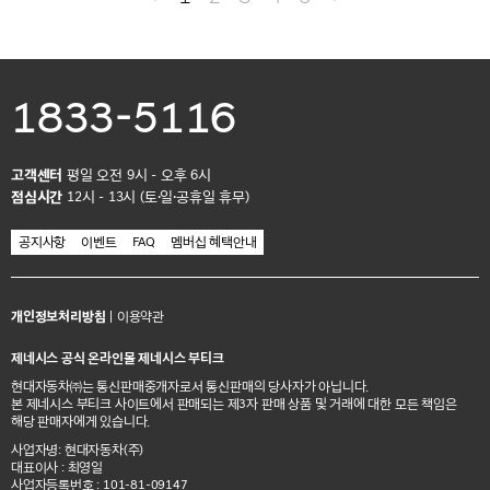
1833-5116
고객센터
평일 오전 9시 - 오후 6시
점심시간
12시 - 13시 (토·일·공휴일 휴무)
공지사항
이벤트
FAQ
멤버십 혜택안내
개인정보처리방침
|
이용약관
제네시스 공식 온라인몰 제네시스 부티크
현대자동차㈜는 통신판매중개자로서 통신판매의 당사자가 아닙니다.
본 제네시스 부티크 사이트에서 판매되는 제3자 판매 상품 및 거래에 대한 모든 책임은
해당 판매자에게 있습니다.
사업자명: 현대자동차(주)
대표이사 : 최영일
사업자등록번호 : 101-81-09147