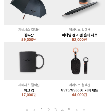
제네시스 컬렉션
제네시스 컬렉션
장우산
이터널 펜 & 펜 홀더 세트
59,000
원
92,000
원
제네시스 컬렉션
제네시스 컬렉션
머그 컵
GV70/GV80 키 커버 세트
17,000
원
44,000
원
≪
＜
1
2
3
4
5
＞
≫