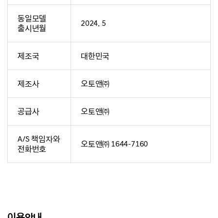
동일모델
2024. 5
출시년월
제조국
대한민국
제조사
오토앤㈜
공급사
오토앤㈜
A/S 책임자와
오토앤㈜ 1644-7160
전화번호
이용안내