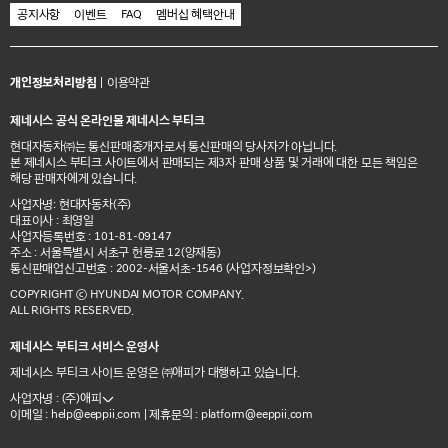
공지사항
이벤트
FAQ
멤버십 혜택안내
개인정보처리방침
|
이용약관
제네시스 공식 온라인몰 제네시스 부티크
현대자동차㈜는 통신판매중개자로서 통신판매의 당사자가 아닙니다.
본 제네시스 부티크 사이트에서 판매되는 제3자 판매 상품 및 거래에 대한 모든 책임은
해당 판매자에게 있습니다.
사업자명: 현대자동차(주)
대표이사 : 최영일
사업자등록번호 : 101-81-09147
주소 : 서울특별시 서초구 헌릉로 12(양재동)
통신판매업신고번호 : 2002-서울서초-1546
(사업자정보확인>)
COPYRIGHT ⓒ HYUNDAI MOTOR COMPANY.
ALL RIGHTS RESERVED.
제네시스 부티크 서비스 운영사
제네시스 부티크 사이트 운영은 ㈜애피가 대행하고 있습니다.
사업자명 : (주)애피
이메일 :
| 제휴문의 :