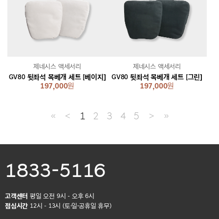
제네시스 액세서리
제네시스 액세서리
GV80 뒷좌석 목베개 세트 [베이지]
GV80 뒷좌석 목베개 세트 [그린]
197,000
원
197,000
원
≪
＜
1
2
3
4
5
＞
≫
1833-5116
고객센터
평일 오전 9시 - 오후 6시
점심시간
12시 - 13시 (토·일·공휴일 휴무)