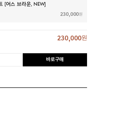
 [어스 브라운, NEW]
230,000
원
230,000
원
바로구매