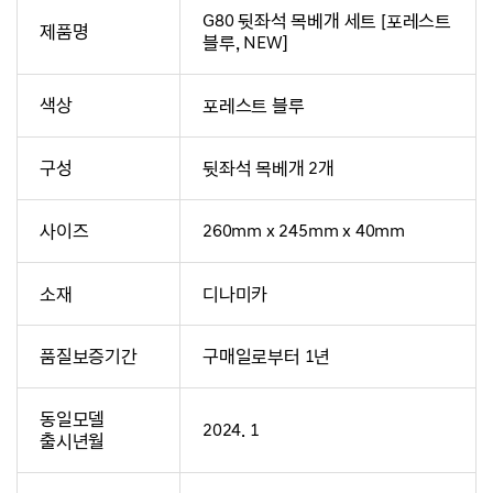
G80 뒷좌석 목베개 세트 [포레스트
제품명
블루, NEW]
색상
포레스트 블루
구성
뒷좌석 목베개 2개
사이즈
260mm x 245mm x 40mm
소재
디나미카
품질보증기간
구매일로부터 1년
동일모델
2024. 1
출시년월