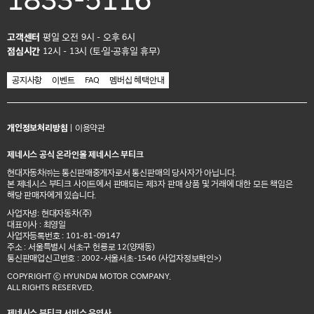
1833-5116
고객센터
평일 오전 9시 - 오후 6시
점심시간
12시 - 13시 (토·일·공휴일 휴무)
공지사항
이벤트
FAQ
멤버십 혜택안내
개인정보처리방침
|
이용약관
제네시스 공식 온라인몰 제네시스 부티크
현대자동차㈜는 통신판매중개자로서 통신판매의 당사자가 아닙니다.
본 제네시스 부티크 사이트에서 판매되는 제3자 판매 상품 및 거래에 대한 모든 책임은
해당 판매자에게 있습니다.
사업자명: 현대자동차(주)
대표이사 : 최영일
사업자등록번호 : 101-81-09147
주소 : 서울특별시 서초구 헌릉로 12(양재동)
통신판매업신고번호 : 2002-서울서초-1546
(사업자정보확인>)
COPYRIGHT ⓒ HYUNDAI MOTOR COMPANY.
ALL RIGHTS RESERVED.
제네시스 부티크 서비스 운영사