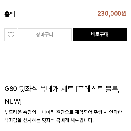
230,000
원
총액
바로구매
장바구니
G80 뒷좌석 목베개 세트 [포레스트 블루
,
NEW
]
부드러운 촉감의 디나미카 원단으로 제작되어
주행 시
안락한
착좌감을 선사하는 뒷좌석 목베개
세트입니
다.