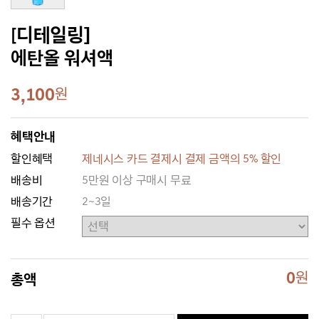
[디테일링]
에탄올 워셔액
3,100
원
혜택안내
할인혜택
제네시스 카드 결제시 결제 금액의 5% 할인
배송비
5만원 이상 구매시 무료
배송기간
2~3일
필수 옵션
0
원
총액