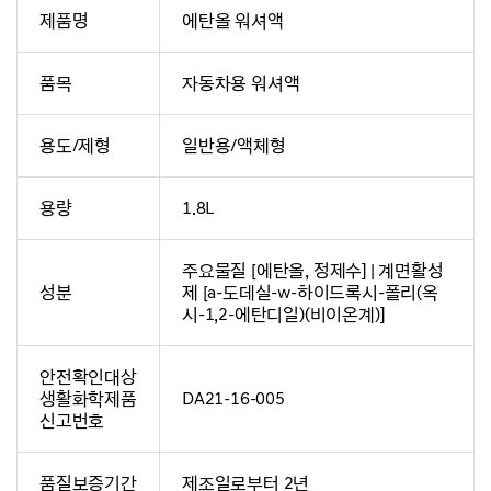
제품명
에탄올 워셔액
품목
자동차용 워셔액
용도/제형
일반용/액체형
용량
1.8L
주요물질 [에탄올, 정제수] | 계면활성
성분
제 [a-도데실-w-하이드록시-폴리(옥
시-1,2-에탄디일)(비이온계)]
안전확인대상
생활화학제품
DA21-16-005
신고번호
품질보증기간
제조일로부터 2년