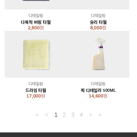
디테일링
디테일링
다목적 버핑 타월
유리 타월
2,800
원
8,000
원
디테일링
디테일링
드라잉 타월
퀵 디테일러 500ML
17,000
원
14,600
원
≪
＜
1
2
3
4
＞
≫