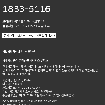
1833-5116
고객센터
평일 오전 9시 - 오후 6시
점심시간
12시 - 13시 (토·일·공휴일 휴무)
공지사항
이벤트
FAQ
멤버십 혜택안내
개인정보처리방침
|
이용약관
제네시스 공식 온라인몰 제네시스 부티크
현대자동차㈜는 통신판매중개자로서 통신판매의 당사자가 아닙니다.
본 제네시스 부티크 사이트에서 판매되는 제3자 판매 상품 및 거래에 대한 모든 책임은
해당 판매자에게 있습니다.
사업자명: 현대자동차(주)
대표이사 : 최영일
사업자등록번호 : 101-81-09147
주소 : 서울특별시 서초구 헌릉로 12(양재동)
통신판매업신고번호 : 2002-서울서초-1546
(사업자정보확인>)
COPYRIGHT ⓒ HYUNDAI MOTOR COMPANY.