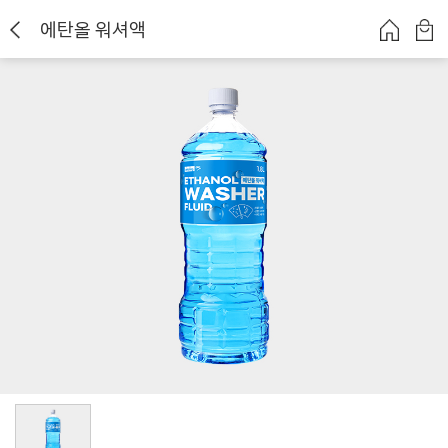
에탄올 워셔액